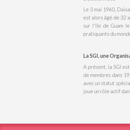
Le 3 mai 1960, Daisak
est alors âgé de 32 a
sur l'île de Guam l
pratiquants du monde
La SGI, une Organi
A présent, la SGI es
de membres dans 192
avec un statut spéci
joue un rôle actif da