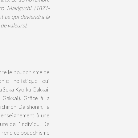
ro Makiguchi (1871-
t ce qui deviendra la
 de valeurs).
tre le bouddhisme de
hie holistique qui
a Soka Kyoiku Gakkai,
 Gakkai). Grâce à la
hiren Daishonin, la
l'enseignement à une
ure de l'individu. De
et rend ce bouddhisme