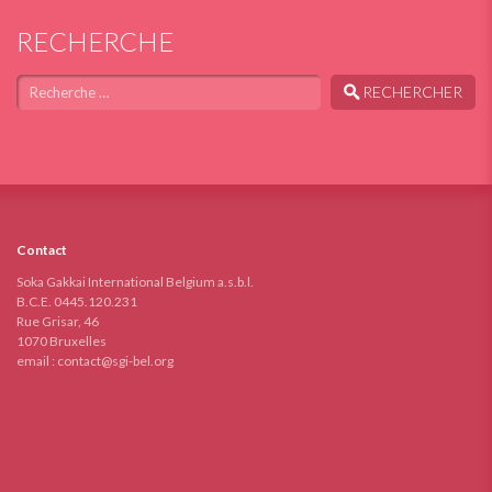
RECHERCHE
Chercher
RECHERCHER
Contact
Soka Gakkai International Belgium a.s.b.l.
B.C.E. 0445.120.231
Rue Grisar, 46
1070 Bruxelles
email :
contact@sgi-bel.org