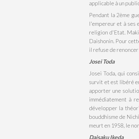
applicable à un publ
Pendant la 2ème guer
l'empereur et à ses 
religion d'Etat. Mak
Daishonin. Pour cette
il refuse de renoncer
Josei Toda
Josei Toda, qui cons
survit et est libéré 
apporter une solutio
immédiatement à rec
développer la théori
bouddhisme de Nichir
meurt en 1958, le n
Daisaku Ikeda