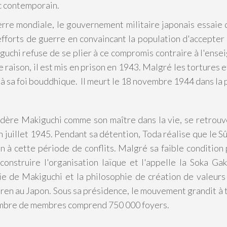
ic contemporain.
re mondiale, le gouvernement militaire japonais essaie de
efforts de guerre en convaincant la population d'accepte
iguchi refuse de se plier à ce compromis contraire à l'ens
 raison, il est mis en prison en 1943. Malgré les tortures e
 à sa foi bouddhique. Il meurt le 18 novembre 1944 dans la 
idère Makiguchi comme son maître dans la vie, se retrouve 
en juillet 1945. Pendant sa détention, Toda réalise que le S
n à cette période de conflits. Malgré sa faible condition 
onstruire l'organisation laïque et l'appelle la Soka Gak
e de Makiguchi et la philosophie de création de valeurs
en au Japon. Sous sa présidence, le mouvement grandit à te
ombre de membres comprend 750 000 foyers.