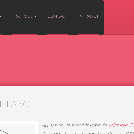
PRATIQUE
CONTACT
INTRANET
E LA SGI
Au Japon, le bouddhisme de
Nichiren D
de génération en génération depuis 700