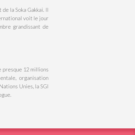
 de la Soka Gakkai. Il
rnational voit le jour
ombre grandissant de
e presque 12 millions
entale, organisation
Nations Unies, la SGI
logue.