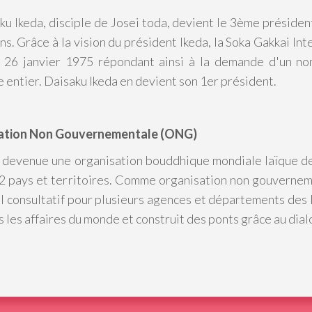
u Ikeda, disciple de Josei toda, devient le 3ème président
ns. Grâce à la vision du président Ikeda, la Soka Gakkai Inte
e 26 janvier 1975 répondant ainsi à la demande d'un n
 entier. Daisaku Ikeda en devient son 1er président.
sation Non Gouvernementale (ONG)
t devenue une organisation bouddhique mondiale laïque d
 pays et territoires. Comme organisation non gouvernem
al consultatif pour plusieurs agences et départements des 
ns les affaires du monde et construit des ponts grâce au dia