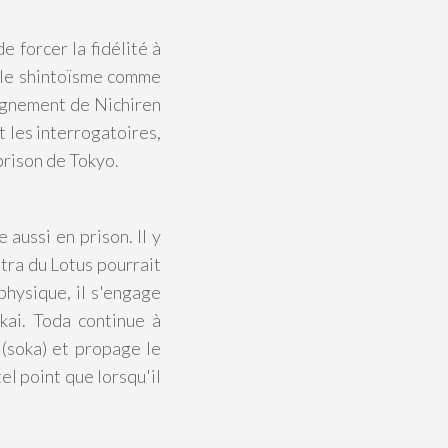
 forcer la fidélité à
r le shintoïsme comme
eignement de Nichiren
t les interrogatoires,
prison de Tokyo.
aussi en prison. Il y
ûtra du Lotus pourrait
physique, il s'engage
kai. Toda continue à
 (soka) et propage le
l point que lorsqu'il