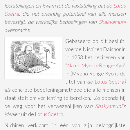
leerstellingen en kwam tot de vaststelling dat de
Lotus
Soetra
, die het oneindig potentieel van alle mensen
bevestigt, de werkelijke bedoelingen van
Shakyamuni
overbracht.
Gebaseerd op dit besluit,
voerde Nichiren Daishonin
in 1253 het reciteren van
“
Nam- Myoho-Renge-Kyo
”
in (Myoho Renge Kyo is de
titel van
de
Lotus Soetra
)
als
concrete beoefeningsmethode die alle mensen in
staat stelt om verlichting te bereiken. Zo opende hij
de weg voor het verwezenlijken va
n
Shakyamuni
’s
ideal
en uit de
Lotus Soetra
.
Nichiren verklaart in één van zijn belangrijkste