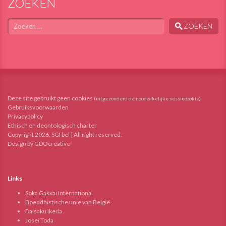
ZOEKEN
Zoeken
ZOEKEN
Deze site gebruikt geen cookies
(uitgezonderd de noodzakelijke sessiecookie)
Gebruiksvoorwaarden
Privacypolicy
Ethisch en deontologisch charter
Copyright 2026, SGI bel | All right reserved.
Design by GDOcreative
Links
Soka Gakkai International
Boeddhistische unie van België
Daisaku Ikeda
Josei Toda